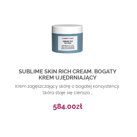
593.00zł
SUBLIME SKIN RICH CREAM. BOGATY
KREM UJĘDRNIAJĄCY
Krem zagęszczający skórę o bogatej konsystencji.
Skóra staje się cieńsza ...
584.00
zł