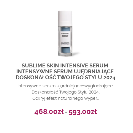
SUBLIME SKIN INTENSIVE SERUM.
INTENSYWNE SERUM UJĘDRNIAJĄCE.
DOSKONAŁOŚĆ TWOJEGO STYLU 2024
Intensywne serum ujęrdniająco-wygładzające.
Doskonałość Twojego Stylu 2024.
Odkryj efekt naturalnego wypeł...
Zakres
468.00
zł
593.00
zł
–
cen:
od
468.00zł
do