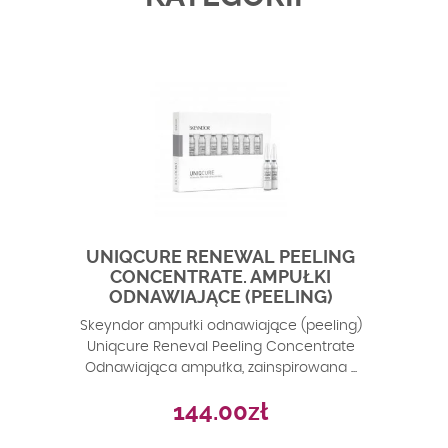
UNIQCURE RENEWAL PEELING
10
CONCENTRATE. AMPUŁKI
ODNAWIAJĄCE (PEELING)
tant
Skeyndor ampułki odnawiające (peeling)
M
Uniqcure Reneval Peeling Concentrate
mak
..
Odnawiająca ampułka, zainspirowana ...
144.00
zł