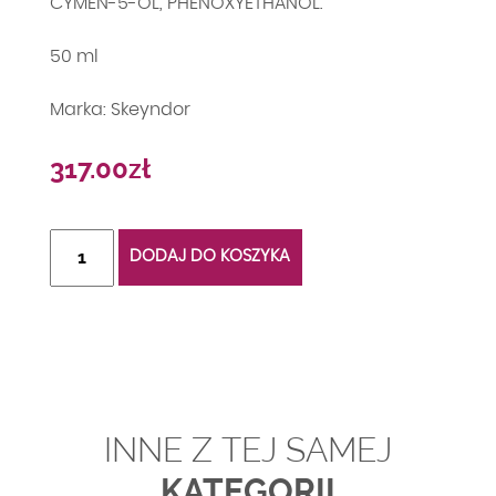
CYMEN-5-OL, PHENOXYETHANOL.
50 ml
Marka: Skeyndor
317.00
zł
ilość
DODAJ DO KOSZYKA
AQUATHERM
RELIEVING
SOS
CREAM.
Łagodzący
krem
do
INNE Z TEJ SAMEJ
skory
reaktywnej
KATEGORII